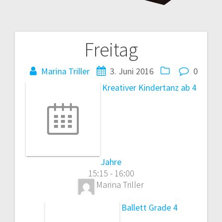
Freitag
Beitragsnavigation
Marina Triller
3. Juni 2016
0
Kreativer Kindertanz ab 4
Jahre
15:15
-
16:00
Marina Triller
Ballett Grade 4