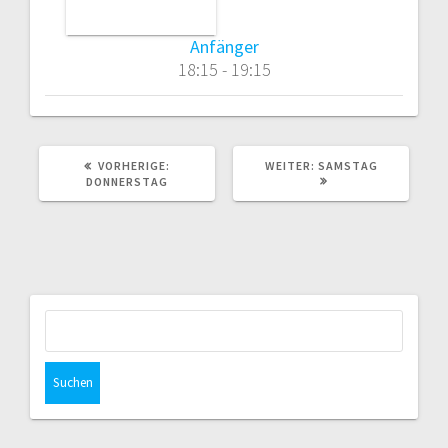
Anfänger
18:15
-
19:15
VORHERIGER
NÄCHSTER
VORHERIGE:
WEITER:
SAMSTAG
BEITRAG:
BEITRAG:
DONNERSTAG
Suchen
nach: